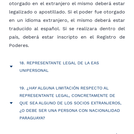
otorgado en el extranjero el mismo deberá estar
legalizado o apostillado. Si el poder fue otorgado
en un idioma extranjero, el mismo deberá estar
traducido al español. Si se realizara dentro del
país, deberá estar inscripto en el Registro de
Poderes.
18. REPRESENTANTE LEGAL DE LA EAS
UNIPERSONAL
Durante el tiempo que la EAS sea Unipersonal, la
19. ¿HAY ALGUNA LIMITACIÓN RESPECTO AL
persona integrante podrá ejercer las atribuciones
REPRESENTANTE LEGAL, CONCRETAMENTE DE
que la Ley le confiere a los diversos órganos
QUE SEA ALGUNO DE LOS SOCIOS EXTRANJEROS,
sociales, incluidas las del representante legal.
¿O DEBE SER UNA PERSONA CON NACIONALIDAD
Art. 19 Ley 6480/2020.
PARAGUAYA?
La representación legal principal del único socio
El Representante Legal, debe tener nacionalidad
corresponde al mismo, o al tercero que designe