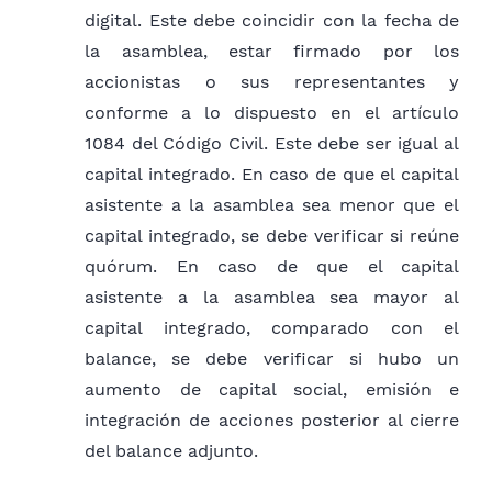
85210 ENSEÑANZA SECUNDARIA DE
digital. Este debe coincidir con la fecha de
FORMACIÓN GENERAL
la asamblea, estar firmado por los
85220 ENSEÑANZA SECUNDARIA DE
accionistas o sus representantes y
FORMACIÓN TÉCNICA Y PROFESIONAL
conforme a lo dispuesto en el artículo
85300 ENSEÑANZA SUPERIOR
1084 del Código Civil. Este debe ser igual al
HABILITACIÓN POR LEY DE LA NACIÓN
capital integrado. En caso de que el capital
85410 EDUCACIÓN DEPORTIVA Y
asistente a la asamblea sea menor que el
RECREATIVA RESOLUCIÓN DEL MEC
capital integrado, se debe verificar si reúne
85420 EDUCACIÓN CULTURAL
quórum. En caso de que el capital
asistente a la asamblea sea mayor al
ACTIVIDADES MINERAS, DE PETRÓLEO U OTRAS
capital integrado, comparado con el
ACTIVIDADES EXTRACTIVAS
balance, se debe verificar si hubo un
aumento de capital social, emisión e
Documento que autorice a realizar actividades
integración de acciones posterior al cierre
extractivas, conforme a la Ley N° 3180/2007 «De
del balance adjunto.
Minería», la Ley N° 779/1995 «Que modifica la