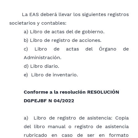
PERSONA FÍSICA
69201 ACTIVIDADES DE CONTABILIDAD,
La EAS deberá llevar los siguientes registros
TENEDURÍA DE LIBROS (CONTADOR)
societarios y contables:
96099 OTRAS ACTIVIDADES DE SERVICIOS
a) Libro de actas del de gobierno.
PERSONALES N.C.P.
b) Libro de registro de acciones.
96098 SERVICIOS PERSONALES PARA EL
c) Libro de actas del Órgano de
SECTOR PÚBLICO
Administración.
96093 ACTIVIDADES DE QUIROMANCIA,
d) Libro diario.
ASTROLOGÍA, ESPIRITISMO, TAROT, ETC.
e) Libro de inventario.
SERVICIOS EDUCATIVOS: HABILITACIÓN POR
Conforme a la resolución
RESOLUCIÓN
LEY O RESOLUCION MEC
DGPEJBF N 04/2022
85101 GUARDERÍAS Y JARDINES
a) Libro de registro de asistencia: Copia
MATERNALES RESOLUCIÓN DEL MEC
del libro manual o registro de asistencia
85102 ENSEÑANZA PRESCOLAR, PRIMARIA
rubricado en caso de ser en formato