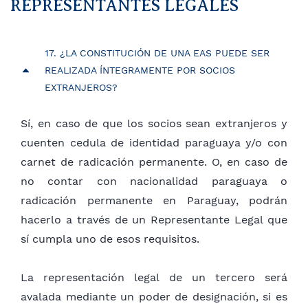
REPRESENTANTES LEGALES
la EAS no podrán inscribirse ni negociarse en la
Bolsa de Valores y Productos de Asunción o en
cualquier otra Bolsa de Valores.
17. ¿LA CONSTITUCIÓN DE UNA EAS PUEDE SER
REALIZADA ÍNTEGRAMENTE POR SOCIOS
EXTRANJEROS?
Sí, en caso de que los socios sean extranjeros y
cuenten cedula de identidad paraguaya y/o con
carnet de radicación permanente. O, en caso de
no contar con nacionalidad paraguaya o
radicación permanente en Paraguay, podrán
hacerlo a través de un Representante Legal que
sí cumpla uno de esos requisitos.
La representación legal de un tercero será
avalada mediante un poder de designación, si es