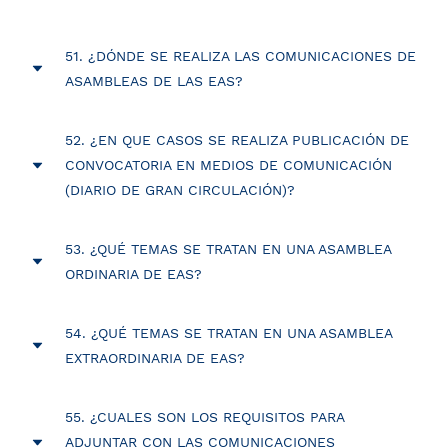
51. ¿DÓNDE SE REALIZA LAS COMUNICACIONES DE
ASAMBLEAS DE LAS EAS?
Las comunicaciones de las asambleas se
52. ¿EN QUE CASOS SE REALIZA PUBLICACIÓN DE
realizarán a través de la plataforma SUACE, en
CONVOCATORIA EN MEDIOS DE COMUNICACIÓN
su misma solicitud de registro de apertura EAS
(DIARIO DE GRAN CIRCULACIÓN)?
encontrará la opción de convocatoria de
Para los trámites de:
Asamblea., donde deberá completar los datos y
53. ¿QUÉ TEMAS SE TRATAN EN UNA ASAMBLEA
adjuntar los requisitos conforme al caso. Las
FUSIÓN:
publicación de la intención de
ORDINARIA DE EAS?
constancias de comunicación, al igual que todos
fusionarse (3 días)
Art.1079.- Corresponde a la asamblea ordinaria
los demás documentos podrá descargar en su
TRANSFORMACIÓN:
publicación por
54. ¿QUÉ TEMAS SE TRATAN EN UNA ASAMBLEA
considerar y resolver los siguientes asuntos:
solicitud
transformación (3 días)
EXTRAORDINARIA DE EAS?
EAS.
http://eas.suace.gov.py/suace_frontend/
Art.1080.- Corresponde a la asamblea
a)
Memoria anual del Directorio, balance y
ESCISIÓN:
Publicación de la intensión de
55. ¿CUALES SON LOS REQUISITOS PARA
extraordinaria todos los asuntos que no sean de
cuenta de ganancias y pérdidas
,
escindirse (3 días)
ADJUNTAR CON LAS COMUNICACIONES