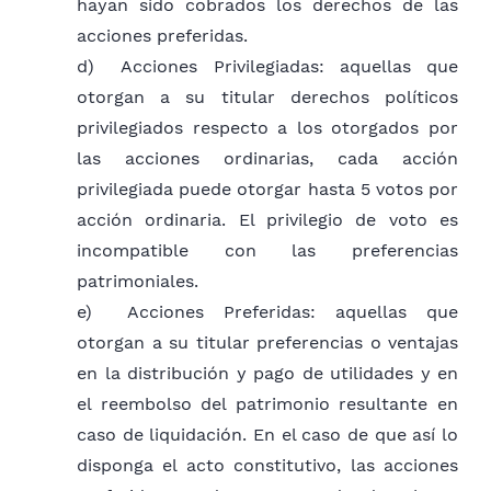
hayan sido cobrados los derechos de las
de integrantes de la empresa y,
acciones preferidas.
en su caso, de la fiscalización.
d)
Acciones Privilegiadas: aquellas que
otorgan a su titular derechos políticos
c.
ESCRITURA PÚBLICA: La
privilegiados respecto a los otorgados por
elaboración de los instrumentos
las acciones ordinarias, cada acción
públicos por parte del Escribano
privilegiada puede otorgar hasta 5 votos por
Público, debe contener todos los
acción ordinaria. El privilegio de voto es
aspectos formales establecidos en
incompatible con las preferencias
nuestra legislación para la validez de
patrimoniales.
este.
e)
Acciones Preferidas: aquellas que
otorgan a su titular preferencias o ventajas
HAY QUE CONSIDERAR QUE PARA LOS
en la distribución y pago de utilidades y en
ESTATUTOS DEL INCISO b) y c) el plazo de
el reembolso del patrimonio resultante en
apertura es de 8 días hábiles.
caso de liquidación. En el caso de que así lo
disponga el acto constitutivo, las acciones