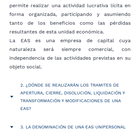
permite realizar una actividad lucrativa lícita en
forma organizada, participando y asumiendo
tanto de los beneficios como las pérdidas
resultantes de esta unidad económica.
La EAS es una empresa de capital cuya
naturaleza será siempre comercial, con
independencia de las actividades previstas en su
objeto social.
2. ¿DÓNDE SE REALIZARÁN LOS TRAMITES DE
APERTURA, CIERRE, DISOLUCIÓN, LIQUIDACIÓN Y
TRANSFORMACIÓN Y MODIFICACIONES DE UNA
EAS?
El proceso de apertura, cierre, disolución,
3. LA DENOMINACIÓN DE UNA EAS UNIPERSONAL
liquidación y transformación de una EAS, así
como cualquier otra modificación que afecte a la
Cuando una Empresa por Acciones Simplificadas