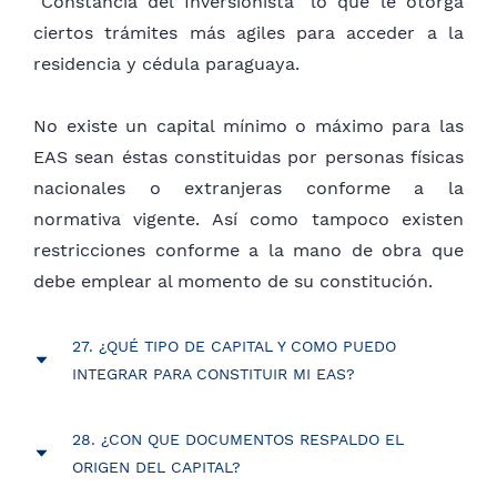
“Constancia del Inversionista” lo que le otorga
del representante legal. Estos documentos
ciertos trámites más agiles para acceder a la
formarán parte del Expediente Electrónico y su
residencia y cédula paraguaya.
falta de presentación dará lugar al rechazo de la
constitución de las EAS.
No existe un capital mínimo o máximo para las
EAS sean éstas constituidas por personas físicas
nacionales o extranjeras conforme a la
normativa vigente. Así como tampoco existen
restricciones conforme a la mano de obra que
debe emplear al momento de su constitución.
27. ¿QUÉ TIPO DE CAPITAL Y COMO PUEDO
INTEGRAR PARA CONSTITUIR MI EAS?
El capital se dividirá en partes denominadas
28. ¿CON QUE DOCUMENTOS RESPALDO EL
acciones. La suscripción e integración del capital
ORIGEN DEL CAPITAL?
podrá hacerse en condiciones, proporciones y