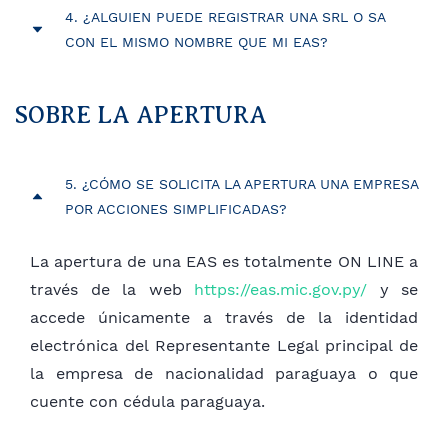
4. ¿ALGUIEN PUEDE REGISTRAR UNA SRL O SA
estructura de ésta, se tramitará únicamente a
(EAS) esté constituida por una sola persona,
CON EL MISMO NOMBRE QUE MI EAS?
través del Sistema SUACE.
https://eas.mic.gov.py/
física, junto a la razón social y al tipo societario
EAS, deberá incluirse la denominación
Sí, las restricciones de homonimia solo se dan
A dicho efecto, se requerirá a todos los Entes
Unipersonal.
entre EAS conforme a la normativa.
SOBRE LA APERTURA
Públicos involucrados en dichos procesos a que
implementen los mecanismos necesarios para
Las EAS Unipersonales no podrán adoptar como
Cabe aclarar que esto se refiere a la razón social.
5. ¿CÓMO SE SOLICITA LA APERTURA UNA EMPRESA
llevarlos a cabo según lo dispuesto en las
su razón social el nombre de su único accionista,
Respecto al nombre de fantasía o comercial y
POR ACCIONES SIMPLIFICADAS?
normativas de EAS.
como tampoco el de otra EAS prexistente.
marcas de la empresa se rigen en base a la
normativa de la
La apertura de una EAS es totalmente ON LINE a
DINAPI
https://www.dinapi.gov.py/portal/v3/?
través de la web
https://eas.mic.gov.py/
y se
url=/
accede únicamente a través de la identidad
electrónica del Representante Legal principal de
la empresa de nacionalidad paraguaya o que
cuente con cédula paraguaya.