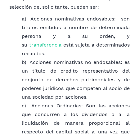
instituciones involucradas, documentos
5.
La duración de la empresa, la
selección del solicitante, pueden ser:
expedidos corresponden al circuito de Apertura
que se entenderá que es
a)
Acciones nominativas endosables: son
EAS, no se expide ningún documento diferente a
indefinida en caso de que el acto
títulos
emitidos a nombre de determinada
los mencionados, puede descargar ingresando a
constitutivo no contenga
persona y a su orden, y
la solicitud de su registro, y en las páginas de IPS
disposición al respecto.
su
transferencia
está sujeta a determinados
y MTESS las correspondientes constancias de
6.
El capital social, el emitido, el
recaudos.
inscripción patronal.
suscripto y el integrado, la clase,
b)
Acciones nominativas no endosables: es
número y valor nominal de las
un título de crédito representativo del
acciones y la forma y términos
conjunto de derechos patrimoniales y de
en que éstas deberán integrarse.
poderes jurídicos que competen al socio de
7.
Las normas según las cuales
una sociedad por acciones.
se deben distribuir las utilidades
c)
Acciones Ordinarias: Son las acciones
y la cuota de cada integrante en
que concurren a los dividendos o a la
ellas y las pérdidas.
liquidación de manera proporcional al
8.
La organización de la
respecto del capital social y, una vez que
administración, de las reuniones